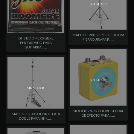
SIN STOCK
MAPEX B-200 SOPORTE BOOM
GHS BOOMERS GBXL
FIERRO JIRAFA P......
ENCORDADO PARA
GUITARRA......
SIN STOCK
SIN STOCK
MOOER SPARK CHORUS PEDAL
MAPEX H-200 SOPORTE PATA
DE EFECTO PARA......
DOBLE PARA HI H......