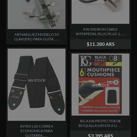
KW 390 IRON CABLE
INTERPEDAL PLUG PLUG 1......
MENARGUEZ MODELO 50
CLAVIJERO PARA GUITA......
$11.280 ARS
SIN STOCK
SIN STOCK
BG A10S PROTECTOR DE
BOQUILLA (VENTA X U......
ASTRO L02 CORREA
ECONOMICA PARA
$3.395 ARS
GUITARRA......