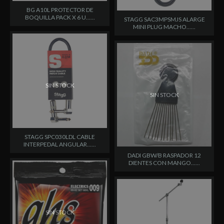
BG A10L PROTECTOR DE
BOQUILLA PACK X 6 U......
STAGG SAC3MPSMJS ALARGE
MINI PLUG MACHO......
SIN STOCK
SIN STOCK
STAGG SPC030LDL CABLE
INTERPEDAL ANGULAR......
DADI GBW/B RASPADOR 12
DIENTES CON MANGO......
SIN STOCK