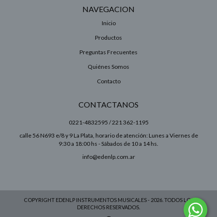
NAVEGACION
Inicio
Productos
Preguntas Frecuentes
Quiénes Somos
Contacto
CONTACTANOS
0221-4832595 / 221 362-1195
calle 56 N693 e/8 y 9 La Plata, horario de atención: Lunes a Viernes de
9:30 a 18:00 hs - Sábados de 10 a 14 hs.
info@edenlp.com.ar
COPYRIGHT EDENLP INSTRUMENTOS MUSICALES - 2026. TODOS LOS
DERECHOS RESERVADOS.