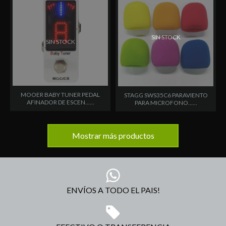
SIN STOCK
SIN STOCK
MOOER BABY TUNER PEDAL
STAGG SWS35C6 PARAVIENTO
AFINADOR DE ESCEN......
PARA MICROFONO......
Mostrar más productos
ENVÍOS A TODO EL PAIS!