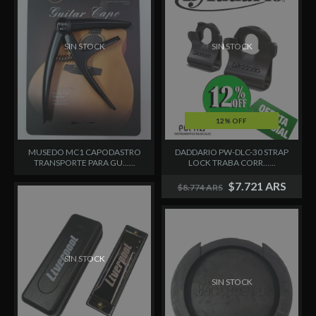
SIN STOCK
SIN STOCK
12% OFF
DADDARIO PW-DLC-30 STRAP
MUSEDO MC1 CAPODASTRO
LOCK TRABA CORR......
TRANSPORTE PARA GU......
$7.721 ARS
$8.774 ARS
SIN STOCK
SIN STOCK