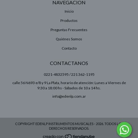
NAVEGACION
Inicio
Productos
Preguntas Frecuentes
Quiénes Somos
Contacto
CONTACTANOS
0221-4832595 / 221 362-1195
calle 56 N693 e/8 y 9 La Plata, horario de atención: Lunes a Viernes de
9:30 a 18:00 hs - Sábados de 10 a 14 hs.
info@edenlp.com.ar
COPYRIGHT EDENLP INSTRUMENTOS MUSICALES - 2026. TODOS LOS
DERECHOS RESERVADOS.