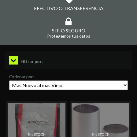
EFECTIVO O TRANSFERENCIA
SITIO SEGURO
Protegemos tus datos
Filtrar por:
Ordenar por:
SIN STOCK
SIN STOCK