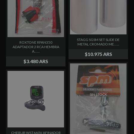
STAGG SGSM SET SLIDE DE
ROXTONE RPAN350
METAL CROMADO ME......
ADAPTADOR 2 RCA HEMBRA
A......
$10.975 ARS
$3.480 ARS
SIN STOCK
SIN STOCK
CHERUB WST660V AFINADOR