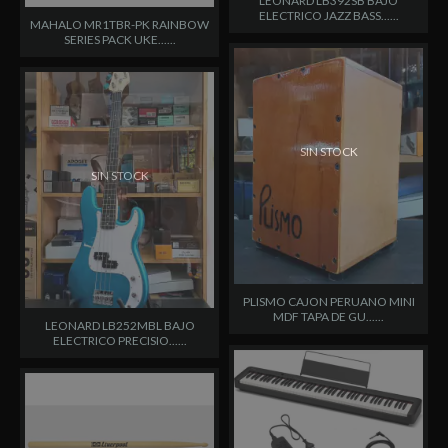
LEONARD LB392SB BAJO
ELECTRICO JAZZ BASS......
MAHALO MR1TBR-PK RAINBOW
SERIES PACK UKE......
SIN STOCK
SIN STOCK
PLISMO CAJON PERUANO MINI
MDF TAPA DE GU......
LEONARD LB252MBL BAJO
ELECTRICO PRECISIO......