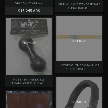
CLIP PARA VIOLIN......
SPM LA1 LLAVE STANDARD PARA
AFINAR BATER......
$15.245 ARS
SIN STOCK
SIN STOCK
LIVERPOOL TN 5BM PALILLOS
5B MADERA LINE......
MVT B4 SHAKER DOBLE
TAMAÑO CHICO DE PLAS......
SIN STOCK