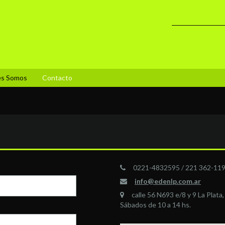
es Somos
Contacto
0221-4832595 / 221 362-11
info@edenlp.com.ar
calle 56 N693 e/8 y 9 La Plata
Sábados de 10 a 14 hs.