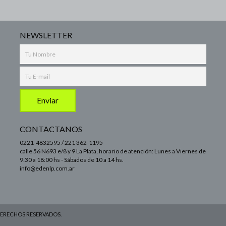
NEWSLETTER
CONTACTANOS
0221-4832595 / 221 362-1195
calle 56 N693 e/8 y 9 La Plata, horario de atención: Lunes a Viernes de
9:30 a 18:00 hs - Sábados de 10 a 14 hs.
info@edenlp.com.ar
DERECHOS RESERVADOS.