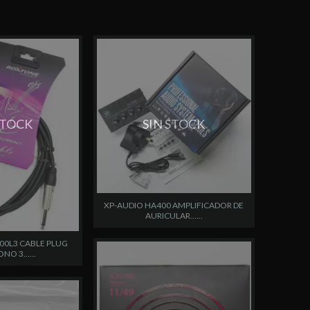
STOCK
SIN STOCK
XP-AUDIO HA400 AMPLIFICADOR DE
AURICULAR......
00L3 CABLE PLUG
O 3......