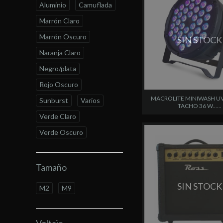
Aluminio
Camuflada
Marrón Claro
Marrón Oscuro
SIN STOCK
Naranja Claro
Negro/plata
Rojo Oscuro
MACROLITE MINIWASH UV
Sunburst
Varios
TACHO 36 W......
Verde Claro
Verde Oscuro
Tamaño
SIN STOCK
M2
M9