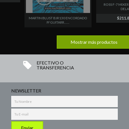
ROSS F-7 MIXER 
DELAY 
$211.
MARTIN BLUST BJR130 ENCORDADO
P/ GUITARR......
Mostrar más productos
EFECTIVO O
TRANSFERENCIA
NEWSLETTER