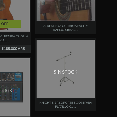
 OFF
APRENDE YA GUITARRA FACIL Y
RAPIDO CRISA......
 GUITARRA CRIOLLA
A......
$185.000 ARS
SIN STOCK
STOCK
KNIGHT B-3R SOPORTE BOOM PARA
PLATILLO C......