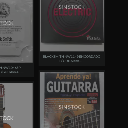
SIN STOCK
STOCK
BLACKSMITH NW1149 ENCORDADO
P/ GUITARRA......
H NW10463P
GUITARRA......
SIN STOCK
STOCK