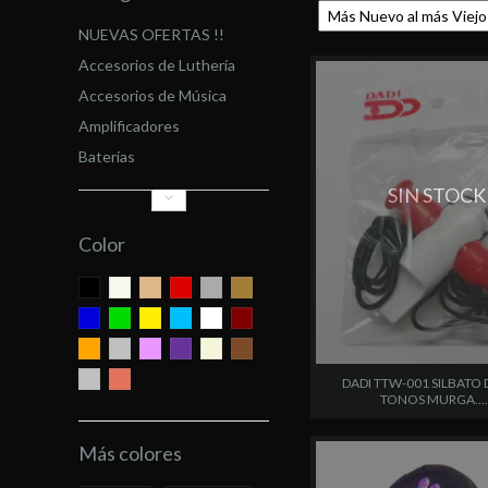
NUEVAS OFERTAS !!
Accesorios de Luthería
Accesorios de Música
Amplificadores
Baterías
SIN STOCK
Color
DADI TTW-001 SILBATO 
TONOS MURGA.....
Más colores