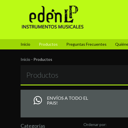
Inicio
Productos
Preguntas Frecuentes
Quién
Inicio
-
Productos
Productos
ENVÍOS A TODO EL
PAIS!
Ordenar por:
Categorías