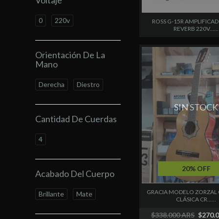
Voltaje
0
220v
ROSS G-15R AMPLIFICA
REVERB 220V......
Orientación De La
Mano
Derecha
Diestro
SIN STOCK
Cantidad De Cuerdas
4
20% OFF
Acabado Del Cuerpo
GRACIA MODELO ZORZAL 
Brillante
Mate
CLÁSICA CR......
$338.000 ARS
$270.