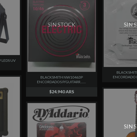
SIN STOCK
SIN 
 LEDS UV
BLACKSMIT
ENCORDADO P/
BLACKSMITH NW10463P
ENCORDADOS P/GUITARR......
$24.940 ARS
SIN 