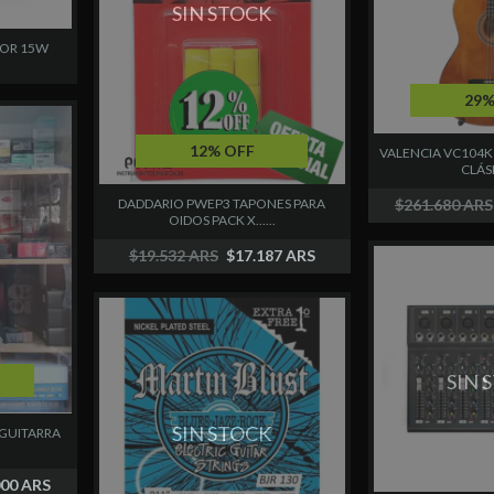
SIN STOCK
DOR 15W
29%
12% OFF
VALENCIA VC104K
CLÁSIC
$261.680 ARS
DADDARIO PWEP3 TAPONES PARA
OIDOS PACK X......
$19.532 ARS
$17.187 ARS
SIN 
SIN STOCK
GUITARRA
000 ARS