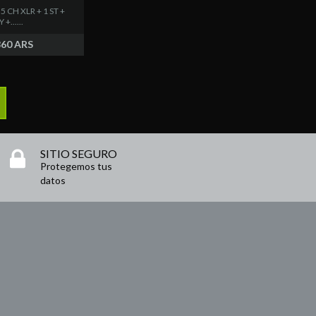
5 CH XLR + 1 ST +
+......
860 ARS
SITIO SEGURO
Protegemos tus
datos