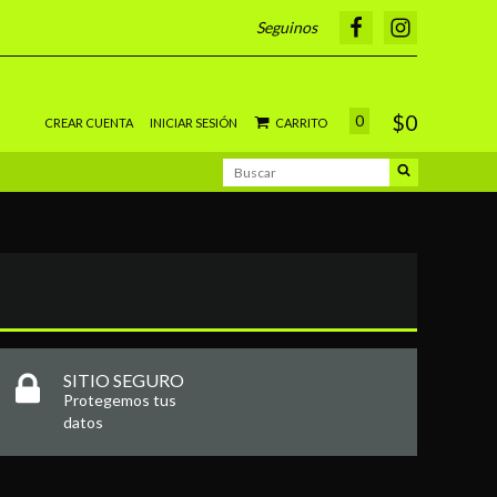
Seguinos
$0
0
CREAR CUENTA
INICIAR SESIÓN
CARRITO
SITIO SEGURO
Protegemos tus
datos