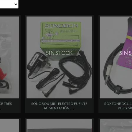
SIN STOCK
SIN 
DE TRES
SONOBOX MINI ELECTRO FUENTE
ROXTONE DGJJ1
.
ALIMENTACIÓN......
PLUG MON