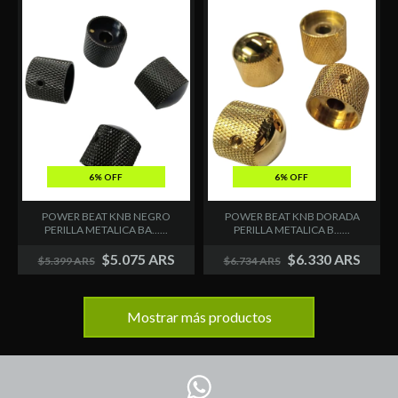
6% OFF
6% OFF
POWER BEAT KNB NEGRO
POWER BEAT KNB DORADA
PERILLA METALICA BA......
PERILLA METALICA B......
$5.075 ARS
$6.330 ARS
$5.399 ARS
$6.734 ARS
Mostrar más productos