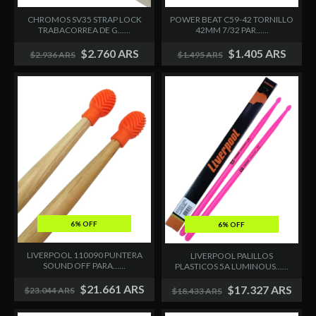
CHROMOS SV35 STRAP LOCK
POWER BEAT C59-42 TORNILLO
TRABACORREA DE G......
42MM 7/32 PAR......
$2.760 ARS
$1.405 ARS
$2.936 ARS
$1.495 ARS
6% OFF
6% OFF
LIVERPOOL 110090 PUNTERA
LIVERPOOL PALILLOS
SOUND OFF PARA......
PLASTICOS 5A LUMINOUS......
$21.661 ARS
$17.327 ARS
$23.044 ARS
$18.433 ARS