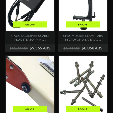
6% OFF
6% OFF
STAGG SAC3MPSBPS CABLE
CHROMOS DR3 CLAMP PARA
PLUG STEREO - MIN......
MICROFONO BATERIA......
$9.565 ARS
$8.868 ARS
$10.176 ARS
$9.434 ARS
6% OFF
6% OFF