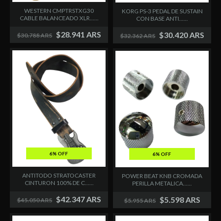
WESTERN CMPTRSTXG30
KORG PS-3 PEDAL DE SUSTAIN
CABLE BALANCEADO XLR......
CON BASE ANTI......
$28.941 ARS
$30.420 ARS
$30.788 ARS
$32.362 ARS
6% OFF
6% OFF
ANTITODO STRATOCASTER
POWER BEAT KNB CROMADA
CINTURON 100% DE C......
PERILLA METALICA......
$42.347 ARS
$5.598 ARS
$45.050 ARS
$5.955 ARS