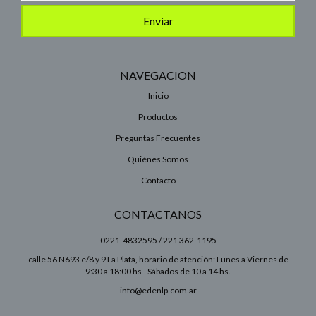
NAVEGACION
Inicio
Productos
Preguntas Frecuentes
Quiénes Somos
Contacto
CONTACTANOS
0221-4832595 / 221 362-1195
calle 56 N693 e/8 y 9 La Plata, horario de atención: Lunes a Viernes de
9:30 a 18:00 hs - Sábados de 10 a 14 hs.
info@edenlp.com.ar