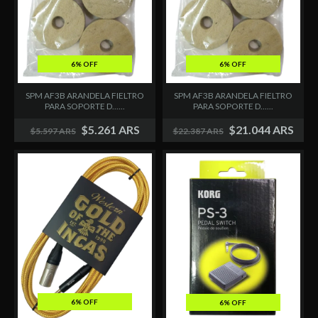
6% OFF
6% OFF
SPM AF3B ARANDELA FIELTRO
SPM AF3B ARANDELA FIELTRO
PARA SOPORTE D......
PARA SOPORTE D......
$5.261 ARS
$21.044 ARS
$5.597 ARS
$22.387 ARS
6% OFF
6% OFF