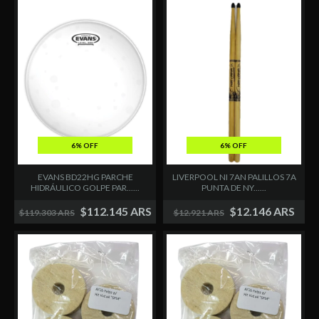
6% OFF
6% OFF
LIVERPOOL NI 7AN PALILLOS 7A
EVANS BD22HG PARCHE
PUNTA DE NY......
HIDRÁULICO GOLPE PAR......
$12.146 ARS
$112.145 ARS
$12.921 ARS
$119.303 ARS