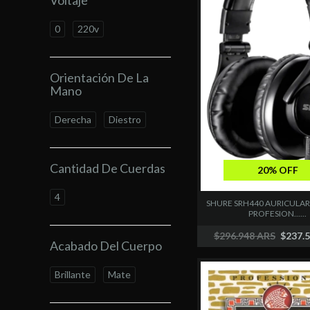
Voltaje
0
220v
Orientación De La
Mano
Derecha
Diestro
Cantidad De Cuerdas
20% OFF
4
SHURE SRH440 AURICULA
PROFESION......
$296.948 ARS
$237.
Acabado Del Cuerpo
Brillante
Mate