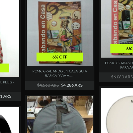
6%
6% OFF
PCMC GRABANDO
PARA AR
PCMC GRABANDO EN CASA GUIA
BASICA PARA A......
$6.080 ARS
E PLUG -
$4.560 ARS
$4.286 ARS
11 ARS