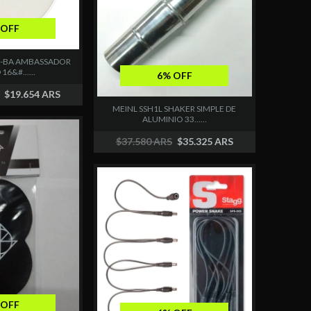
 OFF
6-BA AMBASSADOR
6&#......
6% OFF
$19.654 ARS
MEINL SSH1L SHAKER SIMPLE DE
ALUMINIO 33......
$37.580 ARS
$35.325 ARS
 OFF