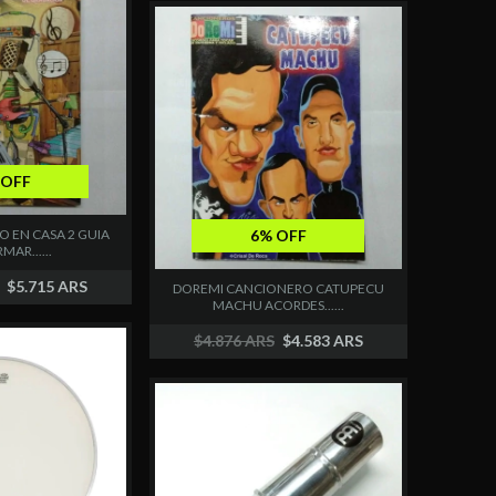
 OFF
 EN CASA 2 GUIA
6% OFF
MAR......
$5.715 ARS
DOREMI CANCIONERO CATUPECU
MACHU ACORDES......
$4.876 ARS
$4.583 ARS