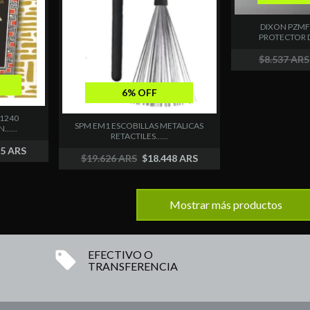
DIXON PZMF
PROTECTOR D
$8.537 ARS
6% OFF
 1240
SPM EM1 ESCOBILLAS METALICAS
....
RETACTILES......
85 ARS
$19.626 ARS
$18.448 ARS
Mostrar más productos
EFECTIVO O
TRANSFERENCIA