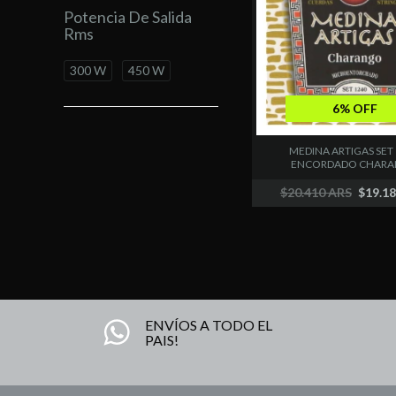
Potencia De Salida
Rms
300 W
450 W
6% OFF
MEDINA ARTIGAS SET
ENCORDADO CHARAN..
$20.410 ARS
$19.1
ENVÍOS A TODO EL
PAIS!