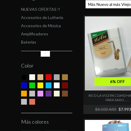
NUEVAS OFERTAS !!
Accesorios de Luthería
Accesorios de Música
Amplificadores
Baterías
Color
6% OFF
RICO LA VOZ RKC10HD H
PARA SAXO......
$8.503 ARS
$7.99
Más colores