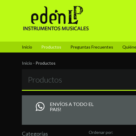
Inicio
Productos
Preguntas Frecuentes
Quién
Inicio
-
Productos
Productos
ENVÍOS A TODO EL
PAIS!
Ordenar por:
Categorías