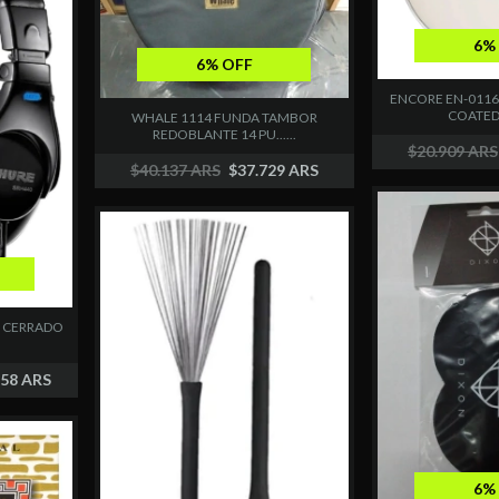
6%
6% OFF
ENCORE EN-011
COATED 1
WHALE 1114 FUNDA TAMBOR
REDOBLANTE 14 PU......
$20.909 ARS
$40.137 ARS
$37.729 ARS
R CERRADO
558 ARS
6%