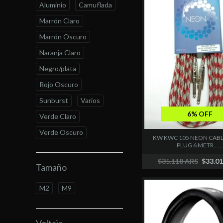
Aluminio
Camuflada
Marrón Claro
Marrón Oscuro
Naranja Claro
Negro/plata
Rojo Oscuro
Sunburst
Varios
6% OFF
Verde Claro
Verde Oscuro
KW KWC 105 NEON CABL
PLUG 6 METR......
$35.118 ARS
$33.0
Tamaño
M2
M9