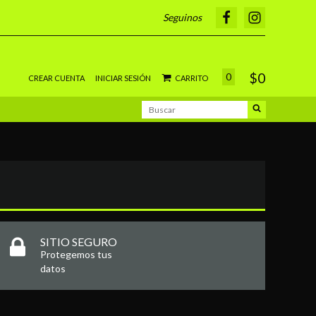
Seguinos
$0
0
CREAR CUENTA
INICIAR SESIÓN
CARRITO
SITIO SEGURO
Protegemos tus
datos