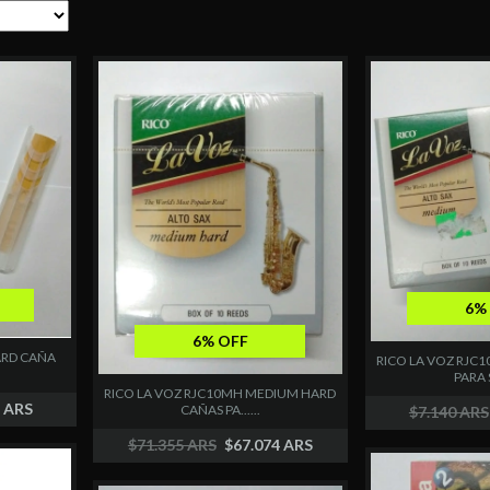
6%
6% OFF
ARD CAÑA
RICO LA VOZ RJC
PARA S
RICO LA VOZ RJC10MH MEDIUM HARD
3 ARS
CAÑAS PA......
$7.140 ARS
$71.355 ARS
$67.074 ARS