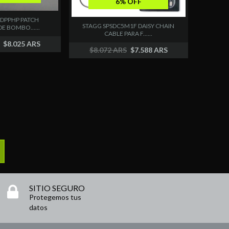
6% OFF
DPPHP PATCH
STAGG SPSDC5M1F DAISY CHAIN
E BOMBO......
CABLE PARA F......
$8.025 ARS
$8.072 ARS
$7.588 ARS
SITIO SEGURO
Protegemos tus
datos