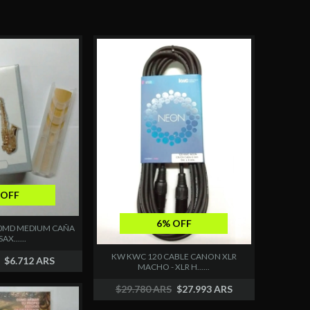
 OFF
6% OFF
10MD MEDIUM CAÑA
AX......
KW KWC 120 CABLE CANON XLR
$6.712 ARS
MACHO - XLR H......
$29.780 ARS
$27.993 ARS