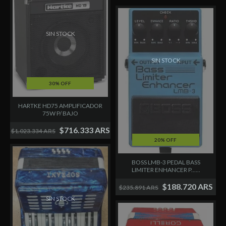
SIN STOCK
SIN STOCK
30% OFF
HARTKE HD75 AMPLIFICADOR
75W P/ BAJO
$716.333 ARS
$1.023.334 ARS
20% OFF
BOSS LMB-3 PEDAL BASS
LIMITER ENHANCER P......
$188.720 ARS
$235.891 ARS
SIN STOCK