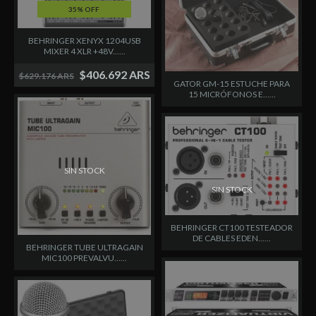
35% OFF
BEHRINGER XENYX 1204USB
MIXER 4 XLR +48V......
$406.692 ARS
$629.176 ARS
GATOR GM-15 ESTUCHE PARA
15 MICRÓFONOS E......
SIN STOCK
SIN STOCK
BEHRINGER CT100 TESTEADOR
DE CABLES EDEN......
BEHRINGER TUBE ULTRAGAIN
MIC100 PREVALVU......