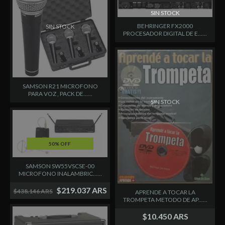
SIN STOCK
BEHRINGER FX2000
SIN STOCK
PROCESADOR DIGITAL DE E......
SAMSON R21 MICROFONO
PARA VOZ , PACK DE......
SIN STOCK
50% OFF
SIN STOCK
SAMSON SW55VSCSE-00
MICROFONO INALAMBRIC......
$219.037 ARS
$438.146 ARS
APRENDE A TOCAR LA
TROMPETA METODO DE AP......
$10.450 ARS