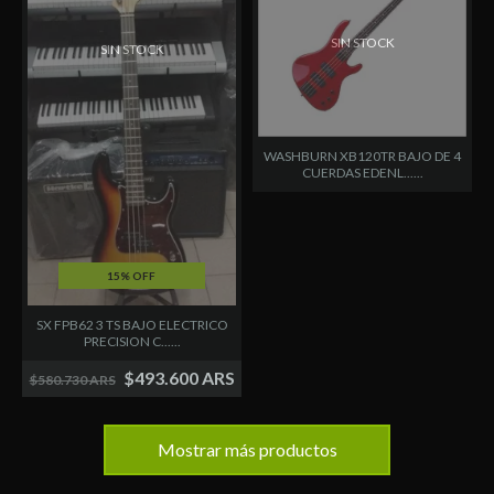
SIN STOCK
SIN STOCK
WASHBURN XB120TR BAJO DE 4
CUERDAS EDENL......
15% OFF
SX FPB62 3 TS BAJO ELECTRICO
PRECISION C......
$493.600 ARS
$580.730 ARS
Mostrar más productos