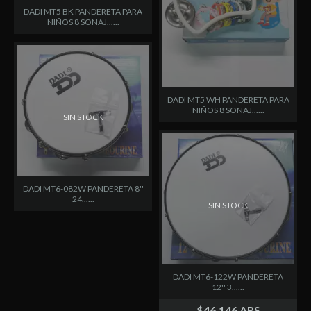
DADI MT5 BK PANDERETA PARA
NIÑOS 8 SONAJ......
DADI MT5 WH PANDERETA PARA
NIÑOS 8 SONAJ......
SIN STOCK
DADI MT6-082W PANDERETA 8''
24......
SIN STOCK
DADI MT6-122W PANDERETA
12'' 3......
$46.146 ARS